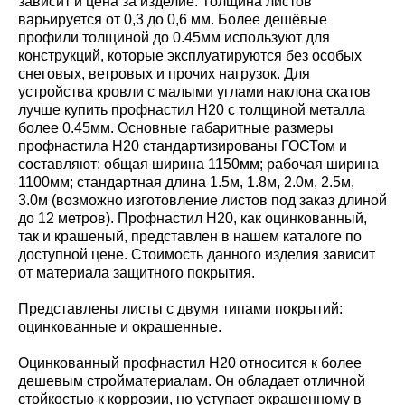
зависит и цена за изделие. Толщина листов
варьируется от 0,3 до 0,6 мм. Более дешёвые
профили толщиной до 0.45мм используют для
конструкций, которые эксплуатируются без особых
снеговых, ветровых и прочих нагрузок. Для
устройства кровли с малыми углами наклона скатов
лучше купить профнастил Н20 с толщиной металла
более 0.45мм. Основные габаритные размеры
профнастила Н20 стандартизированы ГОСТом и
составляют: общая ширина 1150мм; рабочая ширина
1100мм; стандартная длина 1.5м, 1.8м, 2.0м, 2.5м,
3.0м (возможно изготовление листов под заказ длиной
до 12 метров). Профнастил Н20, как оцинкованный,
так и крашеный, представлен в нашем каталоге по
доступной цене. Стоимость данного изделия зависит
от материала защитного покрытия.
Представлены листы с двумя типами покрытий:
оцинкованные и окрашенные.
Оцинкованный профнастил Н20 относится к более
дешевым стройматериалам. Он обладает отличной
стойкостью к коррозии, но уступает окрашенному в