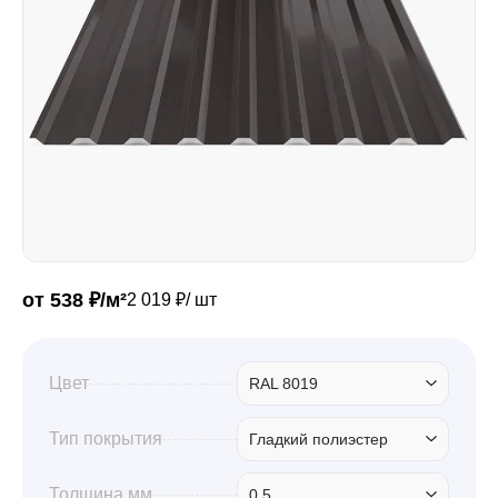
Забор
Кровля
Водосточная система
Профили для гипсокартона
от 538 ₽/м²
2 019 ₽/ шт
Дача и сад
Цвет
RAL 8019
Тип покрытия
Гладкий полиэстер
Другие товары
Толщина мм
0.5