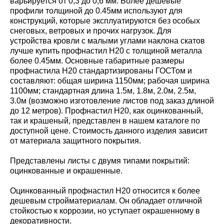
варьируется от 0,3 до 0,6 мм. Более дешёвые
профили толщиной до 0.45мм используют для
конструкций, которые эксплуатируются без особых
снеговых, ветровых и прочих нагрузок. Для
устройства кровли с малыми углами наклона скатов
лучше купить профнастил Н20 с толщиной металла
более 0.45мм. Основные габаритные размеры
профнастила Н20 стандартизированы ГОСТом и
составляют: общая ширина 1150мм; рабочая ширина
1100мм; стандартная длина 1.5м, 1.8м, 2.0м, 2.5м,
3.0м (возможно изготовление листов под заказ длиной
до 12 метров). Профнастил Н20, как оцинкованный,
так и крашеный, представлен в нашем каталоге по
доступной цене. Стоимость данного изделия зависит
от материала защитного покрытия.
Представлены листы с двумя типами покрытий:
оцинкованные и окрашенные.
Оцинкованный профнастил Н20 относится к более
дешевым стройматериалам. Он обладает отличной
стойкостью к коррозии, но уступает окрашенному в
декоративности.