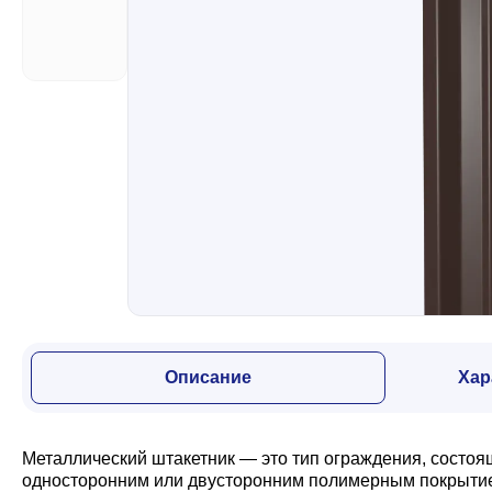
Забор
Кровля
Водосточная система
Профили для гипсокартона
Дача и сад
Описание
Хар
Другие товары
Металлический штакетник — это тип ограждения, состоя
односторонним или двусторонним полимерным покрытием