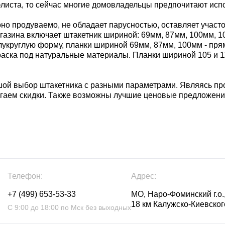
листа, то сейчас многие домовладельцы предпочитают испо
оно продуваемо, не обладает парусностью, оставляет участо
зина включает штакетник шириной: 69мм, 87мм, 100мм, 105
лукруглую форму, планки шириной 69мм, 87мм, 100мм - пря
окраска под натуральные материалы. Планки шириной 105 и 
шой выбор штакетника с разными параметрами. Являясь п
агаем скидки. Также возможны лучшие ценовые предложени
Телефон:
Адрес:
+7 (499) 653-53-33
МО, Наро-Фоминский г.о.,
18 км Калужско-Киевского
С 9:00 до 18:00 по Мск без выходных