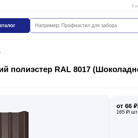
Еж
аталог
м
й полиэстер RAL 8017 (Шоколадно
от 66 ₽
165 ₽/ шт