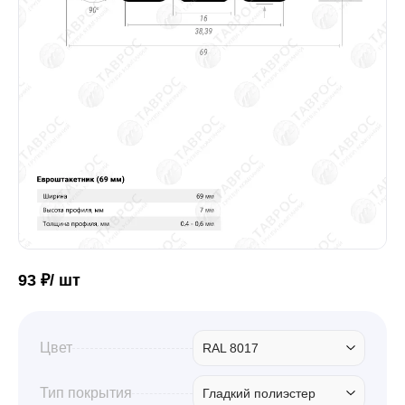
Забор
Кровля
Водосточная система
Профили для гипсокартона
93 ₽/ шт
Дача и сад
Цвет
RAL 8017
Другие товары
Тип покрытия
Гладкий полиэстер