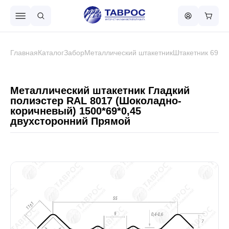
Назад в меню
Главная
Каталог
Забор
Металлический штакетник
Штакетник 69 м
Профнастил
Металлический штакетник Гладкий
полиэстер RAL 8017 (Шоколадно-
коричневый) 1500*69*0,45
Металлочерепица
двухсторонний Прямой
Металлический штакетник
Чёрный металлопрокат
Сваи винтовые