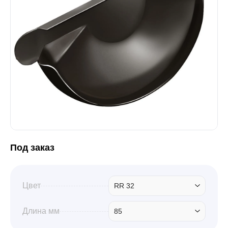
Забор
Кровля
Водосточная система
Профили для гипсокартона
Под заказ
Дача и сад
Цвет
RR 32
Другие товары
Длина мм
85