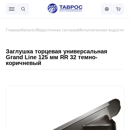
Назад в меню
Главная
Каталог
Водосточная система
Металлическая водосточна
Профнастил
Заглушка торцевая универсальная
Grand Line 125 мм RR 32 темно-
коричневый
Металлочерепица
Металлический штакетник
Чёрный металлопрокат
Сваи винтовые