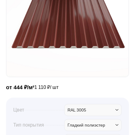
Забор
Кровля
Водосточная система
Профили для гипсокартона
от 444 ₽/м²
1 110 ₽/ шт
Дача и сад
Цвет
RAL 3005
Другие товары
Тип покрытия
Гладкий полиэстер