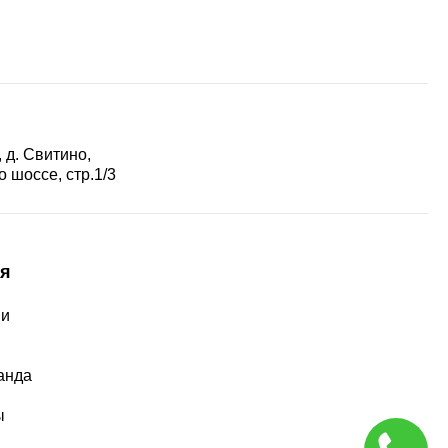
 д. Свитино,
 шоссе, стр.1/3
я
ии
ы
анда
ы