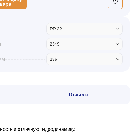
овара
RR 32
м
2349
мм
235
Отзывы
ность и отличную гидродинамику.