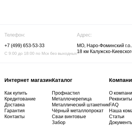
Телефон:
Адрес:
+7 (499) 653-53-33
МО, Наро-Фоминский г.о.,
18 км Калужско-Киевского
С 9:00 до 18:00 по Мск без выходных
Интернет магазин
Каталог
Компани
Как купить
Профнастил
О компан
Кредитование
Металлочерепица
Реквизит
Доставка
Металлический штакетник
FAQ
Гарантия
Чёрный металлопрокат
Наша ком
Контакты
Сваи винтовые
Статьи
Забор
Документ