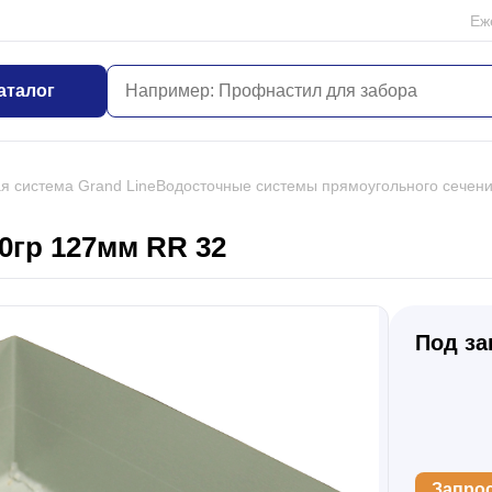
Еж
аталог
я система Grand Line
Водосточные системы прямоугольного сечени
0гр 127мм RR 32
Под за
Запро