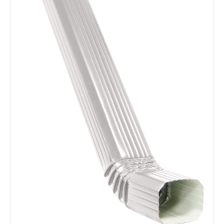
Забор
Кровля
Водосточная система
Профили для гипсокартона
Дача и сад
Другие товары