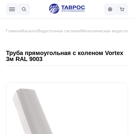
Назад в меню
Главная
Каталог
Водосточная система
Металлическая водосточна
Профнастил
Труба прямоугольная с коленом Vortex
3м RAL 9003
Металлочерепица
Металлический штакетник
Чёрный металлопрокат
Сваи винтовые