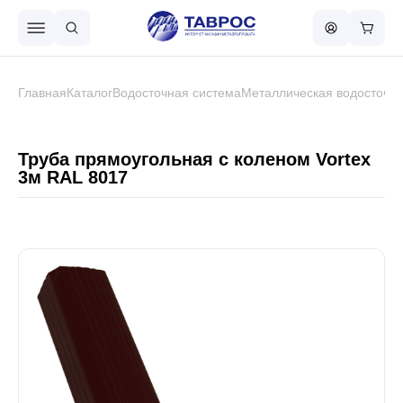
Назад в меню
Главная
Каталог
Водосточная система
Металлическая водосточна
Профнастил
Труба прямоугольная с коленом Vortex
3м RAL 8017
Металлочерепица
Металлический штакетник
Чёрный металлопрокат
Сваи винтовые