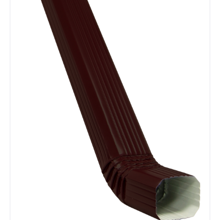
Забор
Кровля
Водосточная система
Профили для гипсокартона
Дача и сад
Другие товары