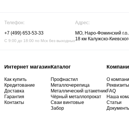
Телефон:
Адрес:
+7 (499) 653-53-33
МО, Наро-Фоминский г.о.,
18 км Калужско-Киевского
С 9:00 до 18:00 по Мск без выходных
Интернет магазин
Каталог
Компани
Как купить
Профнастил
О компан
Кредитование
Металлочерепица
Реквизит
Доставка
Металлический штакетник
FAQ
Гарантия
Чёрный металлопрокат
Наша ком
Контакты
Сваи винтовые
Статьи
Забор
Документ