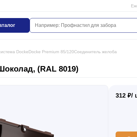
Еж
аталог
система Docke
Docke Premium 85/120
Соединитель желоба
околад, (RAL 8019)
312 ₽/