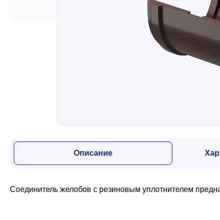
Забор
Кровля
Водосточная система
Профили для гипсокартона
Описание
Хар
Дача и сад
Соединитель желобов с резиновым уплотнителем предна
Другие товары