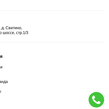
 д. Свитино,
 шоссе, стр.1/3
я
ии
ы
анда
ы