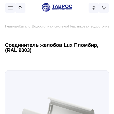
Назад в меню
Главная
Каталог
Водосточная система
Пластиковая водосточная 
Профнастил
Соединитель желобов Lux Пломбир,
(RAL 9003)
Металлочерепица
Металлический штакетник
Чёрный металлопрокат
Сваи винтовые