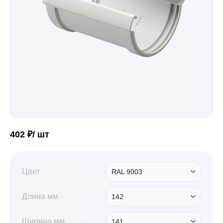
Забор
Кровля
Водосточная система
Профили для гипсокартона
402 ₽/ шт
Дача и сад
Цвет
RAL 9003
Длина мм
142
Другие товары
Ширина мм
141