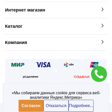
Интернет магазин
Каталог
Компания
«Мы собираем данные cookie для сервиса веб-
аналитики Яндекс.Метрика»
©2026 — Таврос интернет
магазин металлопроката
Согласен
Отказаться
Подробнее...
Политика конфиденциальности
Согласие на обработку персональных данных
В корзину
В корзину
402 ₽/ шт
402 ₽/ шт