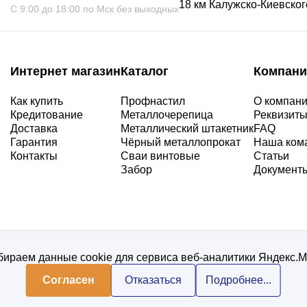
18 км Калужско-Киевского
С 9:00 до 18:00 по Мск без выходных
Интернет магазин
Каталог
Компани
Как купить
Профнастил
О компан
Кредитование
Металлочерепица
Реквизит
Доставка
Металлический штакетник
FAQ
Гарантия
Чёрный металлопрокат
Наша ком
Контакты
Сваи винтовые
Статьи
Забор
Документ
ираем данные cookie для сервиса веб-аналитики Яндекс.
Согласен
Отказаться
Подробнее...
Политика конфиденциальнос