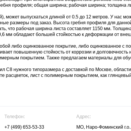
ребня профиля; общая ширина; рабочая ширина; толщина л
, может выпускаться длиной от 0.5 до 12 метров. У нас мо
е иные размеры под заказ. Высота гребня профиля для данн
ать, что рабочая ширина листа составляет 1150 мм. Толщин
- 0,6 мм обладают большей стойкостью к деформации от вне
бой либо оцинкованное покрытие, либо оцинкованное с п
чивает повышенную стойкость от коррозии и долговечность
имерным покрытием. Также предлагаем материалы для обус
л С8 нужного типоразмера с доставкой по Москве, области
те расцветок, лист с полимерным покрытием, как глянцевый
Телефон:
Адрес:
+7 (499) 653-53-33
МО, Наро-Фоминский г.о.,