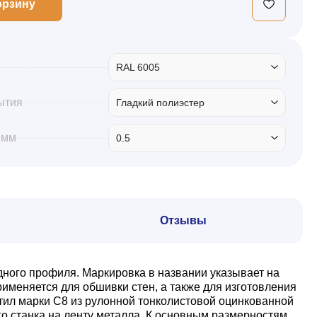
орзину
RAL 6005
ытия
Гладкий полиэстер
 мм
0.5
Отзывы
дного профиля. Маркировка в названии указывает на
именяется для обшивки стен, а также для изготовления
тил марки С8 из рулонной тонколистовой оцинкованной
о станка на ленту металла. К основным размерностям