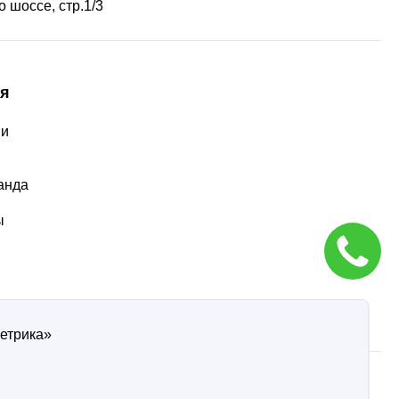
 шоссе, стр.1/3
я
ии
ы
анда
ы
Метрика»
ти
Согласие на обработку персональных данных