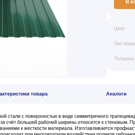
В к
Цвет
Тип покр
Толщина
актеристики товара
Аналоги
ной стали с поверхностью в виде симметричного трапецеви
а счёт большей рабочей ширины относится к стеновым. Пр
ваниями к жесткости материала. Изготавливается профнас
роисходит при многократном воздействии роликов гибочног