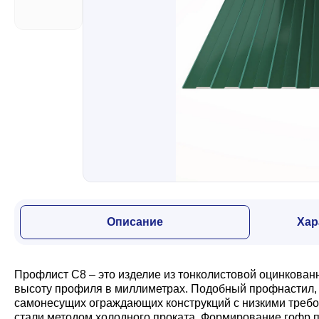
Забор
Кровля
Водосточная система
Профили для гипсокартона
Описание
Хар
Дача и сад
Профлист С8 – это изделие из тонколистовой оцинкован
Другие товары
высоту профиля в миллиметрах. Подобный профнастил, з
самонесущих ограждающих конструкций с низкими требо
стали методом холодного проката. Формирование гофр п