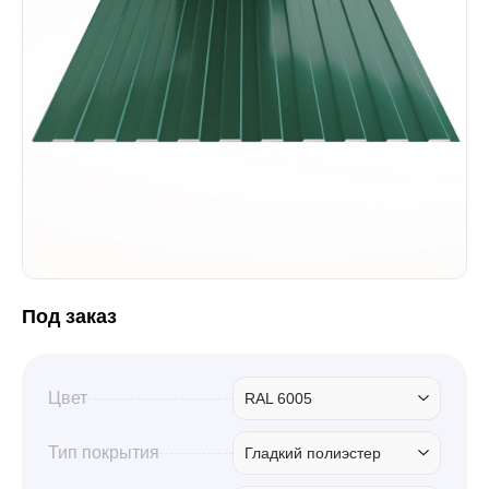
Забор
Кровля
Водосточная система
Профили для гипсокартона
Под заказ
Дача и сад
Цвет
RAL 6005
Другие товары
Тип покрытия
Гладкий полиэстер