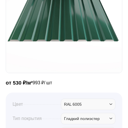
Забор
Кровля
Водосточная система
Профили для гипсокартона
от 530 ₽/м²
993 ₽/ шт
Дача и сад
Цвет
RAL 6005
Другие товары
Тип покрытия
Гладкий полиэстер