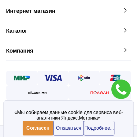
Интернет магазин
Каталог
Компания
«Мы собираем данные cookie для сервиса веб-
аналитики Яндекс.Метрика»
©2026 — Таврос интернет
магазин металлопроката
Согласен
Отказаться
Подробнее...
Политика конфиденциальности
Согласие на обработку персональных данных
В корзину
В корзину
993 ₽/ шт
993 ₽/ шт