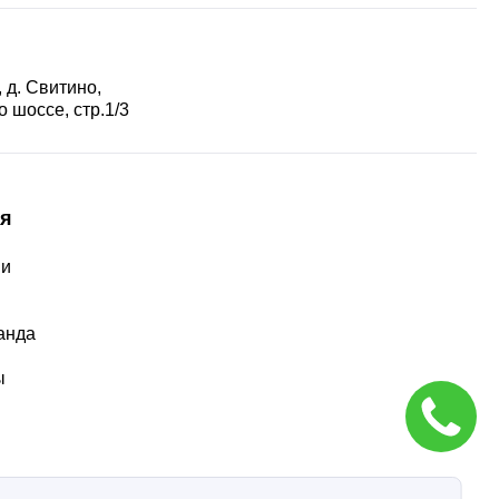
 д. Свитино,
 шоссе, стр.1/3
я
ии
ы
анда
ы