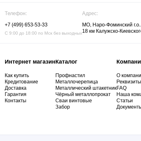
Телефон:
Адрес:
+7 (499) 653-53-33
МО, Наро-Фоминский г.о.,
18 км Калужско-Киевского
С 9:00 до 18:00 по Мск без выходных
Интернет магазин
Каталог
Компани
Как купить
Профнастил
О компан
Кредитование
Металлочерепица
Реквизит
Доставка
Металлический штакетник
FAQ
Гарантия
Чёрный металлопрокат
Наша ком
Контакты
Сваи винтовые
Статьи
Забор
Документ