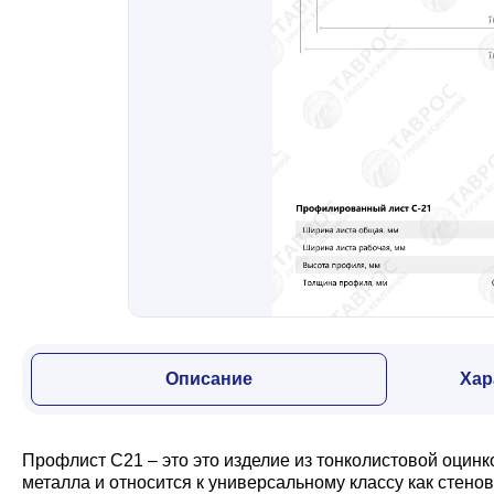
Забор
Кровля
Водосточная система
Профили для гипсокартона
Дача и сад
Описание
Хар
Другие товары
Профлист С21 – это это изделие из тонколистовой оцин
металла и относится к универсальному классу как стено