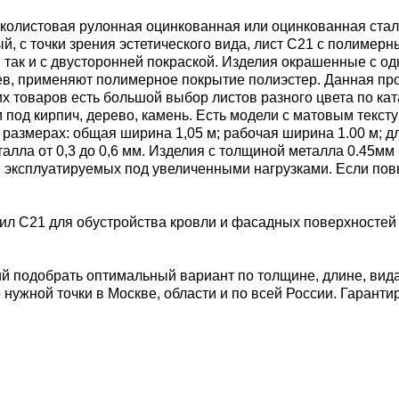
онколистовая рулонная оцинкованная или оцинкованная ста
 с точки зрения эстетического вида, лист С21 с полимерн
 так и с двусторонней покраской. Изделия окрашенные с о
ев, применяют полимерное покрытие полиэстер. Данная пр
х товаров есть большой выбор листов разного цвета по ка
 под кирпич, дерево, камень. Есть модели с матовым текс
мерах: общая ширина 1,05 м; рабочая ширина 1.00 м; длина: 
талла от 0,3 до 0,6 мм. Изделия с толщиной металла 0.45м
й, эксплуатируемых под увеличенными нагрузками. Если по
ил С21 для обустройства кровли и фасадных поверхностей 
 подобрать оптимальный вариант по толщине, длине, видам
нужной точки в Москве, области и по всей России. Гарант