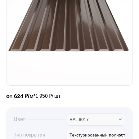
Забор
Кровля
Водосточная система
Профили для гипсокартона
от 624 ₽/м²
1 950 ₽/ шт
Дача и сад
Цвет
RAL 8017
Другие товары
Тип покрытия
Текстурированный полиэстер