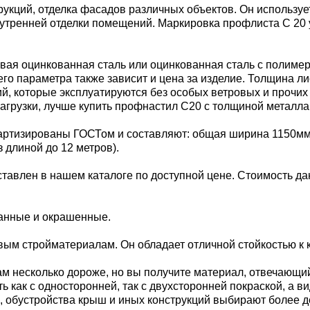
кций, отделка фасадов различных объектов. Он используе
внутренней отделки помещений. Маркировка профлиста С 20
вая оцинкованная сталь или оцинкованная сталь с полиме
его параметра также зависит и цена за изделие. Толщина ли
, которые эксплуатируются без особых ветровых и прочих н
рузки, лучше купить профнастил С20 с толщиной металла
тизированы ГОСТом и составляют: общая ширина 1150мм; 
з длиной до 12 метров).
ставлен в нашем каталоге по доступной цене. Стоимость да
ванные и окрашенные.
м стройматериалам. Он обладает отличной стойкостью к к
м несколько дороже, но вы получите материал, отвечающи
 как с односторонней, так с двухсторонней покраской, а в
 обустройства крыш и иных конструкций выбирают более 