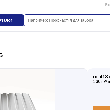
Еж
аталог
5
от 418 
1 308 ₽/ 