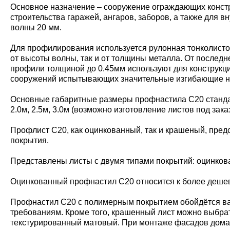
Основное назначение – сооружение ограждающих констру
строительства гаражей, ангаров, заборов, а также для 
волны 20 мм.
Для профилирования используется рулонная тонколисто
от высоты волны, так и от толщины металла. От последн
профили толщиной до 0.45мм используют для конструкций
сооружений испытывающих значительные изгибающие наг
Основные габаритные размеры профнастила С20 стандар
2.0м, 2.5м, 3.0м (возможно изготовление листов под зака
Профлист С20, как оцинкованный, так и крашеный, пред
покрытия.
Представлены листы с двумя типами покрытий: оцинко
Оцинкованный профнастил С20 относится к более дешевы
Профнастил С20 с полимерным покрытием обойдётся ва
требованиям. Кроме того, крашенный лист можно выбрать
текстурированный матовый. При монтаже фасадов дома,