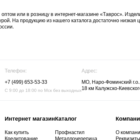
 оптом или в розницу в интернет-магазине «Таврос». Издел
урой. На продукцию из нашего каталога достаточно низкая ц
оссии.
Телефон:
Адрес:
+7 (499) 653-53-33
МО, Наро-Фоминский г.о.,
18 км Калужско-Киевского
С 9:00 до 18:00 по Мск без выходных
Интернет магазин
Каталог
Компани
Как купить
Профнастил
О компан
Кредитование
Металлочерепица
Реквизит