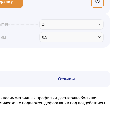
орзину
ытия
Zn
 мм
0.5
Отзывы
 - несимметричный профиль и достаточно большая
актически не подвержен деформации под воздействием