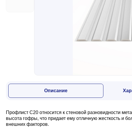
Забор
Кровля
Водосточная система
Профили для гипсокартона
Описание
Хар
Дача и сад
Профлист С20 относится к стеновой разновидности мет
Другие товары
высота гофры, что придает ему отличную жесткость и б
внешних факторов.