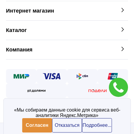
Интернет магазин
Каталог
Компания
«Мы собираем данные cookie для сервиса веб-
аналитики Яндекс.Метрика»
©2026 — Таврос интернет
магазин металлопроката
Согласен
Отказаться
Подробнее...
Политика конфиденциальности
Согласие на обработку персональных данных
В корзину
В корзину
1 898 ₽/ шт
1 898 ₽/ шт