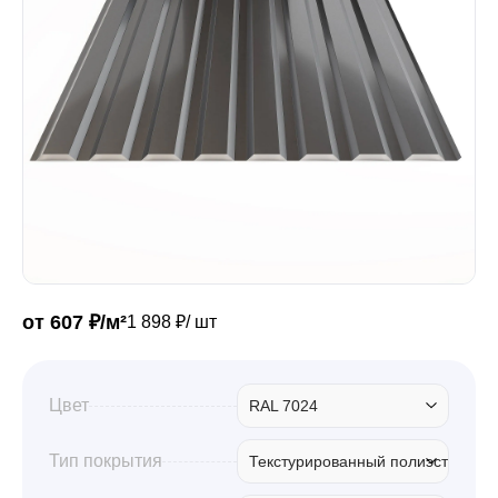
Забор
Кровля
Водосточная система
Профили для гипсокартона
от 607 ₽/м²
1 898 ₽/ шт
Дача и сад
Цвет
RAL 7024
Другие товары
Тип покрытия
Текстурированный полиэстер