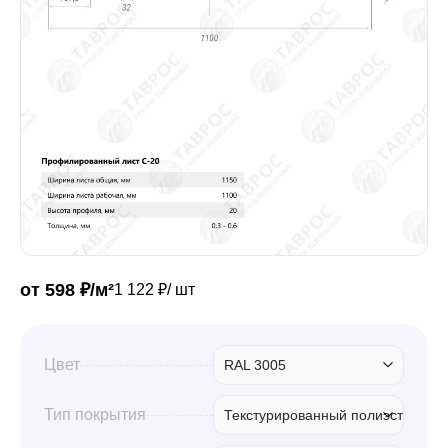
Забор
Кровля
Водосточная система
Профили для гипсокартона
от 598 ₽/м²
1 122 ₽/ шт
Дача и сад
Цвет
RAL 3005
Другие товары
Тип покрытия
Текстурированный полиэстер