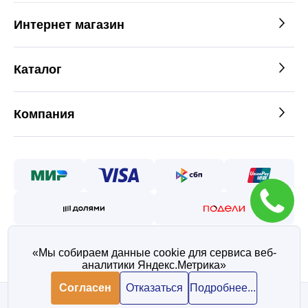
Интернет магазин
Каталог
Компания
«Мы собираем данные cookie для сервиса веб-
аналитики Яндекс.Метрика»
©2026 — Таврос интернет
магазин металлопроката
Согласен
Отказаться
Подробнее...
Политика конфиденциальности
Согласие на обработку персональных данных
В корзину
В корзину
1 122 ₽/ шт
1 122 ₽/ шт