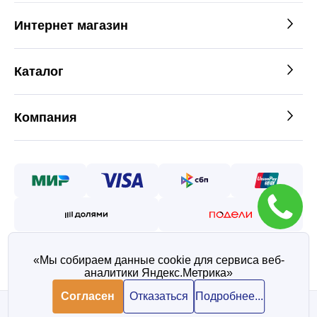
Интернет магазин
Каталог
Компания
«Мы собираем данные cookie для сервиса веб-
аналитики Яндекс.Метрика»
©2026 — Таврос интернет
магазин металлопроката
Согласен
Отказаться
Подробнее...
Политика конфиденциальности
Согласие на обработку персональных данных
В корзину
В корзину
1 388 ₽/ шт
1 388 ₽/ шт