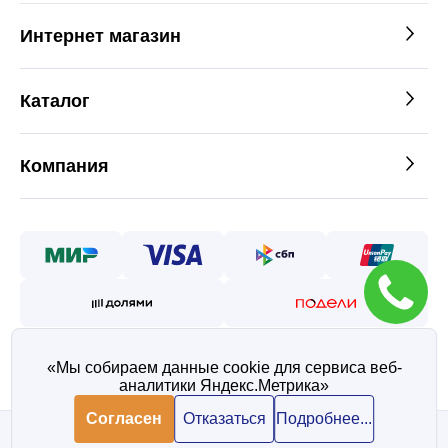
Интернет магазин
Каталог
Компания
«Мы собираем данные cookie для сервиса веб-
аналитики Яндекс.Метрика»
©2026 — Таврос интернет
магазин металлопроката
Согласен
Отказаться
Подробнее...
Политика конфиденциальности
Согласие на обработку персональных данных
В корзину
В корзину
1 912 ₽/ шт
1 912 ₽/ шт