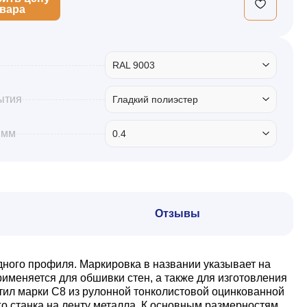
овара
RAL 9003
ытия
Гладкий полиэстер
 мм
0.4
Отзывы
дного профиля. Маркировка в названии указывает на
именяется для обшивки стен, а также для изготовления
тил марки С8 из рулонной тонколистовой оцинкованной
о станка на ленту металла. К основным размерностям