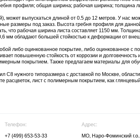
ребня профиля; общая ширина; рабочая ширина; толщина л
, может выпускаться длиной от 0.5 до 12 метров. У нас мо
е иные размеры под заказ. Высота гребня профиля для данн
ать, что рабочая ширина листа составляет 1150 мм. Толщин
- 0,6 мм обладают большей стойкостью к деформации от вне
бой либо оцинкованное покрытие, либо оцинкованное с п
чивает повышенную стойкость от коррозии и долговечность
имерным покрытием. Также предлагаем материалы для обус
л С8 нужного типоразмера с доставкой по Москве, области
те расцветок, лист с полимерным покрытием, как глянцевый
Телефон:
Адрес:
+7 (499) 653-53-33
МО, Наро-Фоминский г.о.,