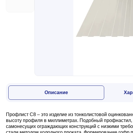
Забор
Кровля
Водосточная система
Профили для гипсокартона
Описание
Хар
Дача и сад
Профлист С8 – это изделие из тонколистовой оцинкован
Другие товары
высоту профиля в миллиметрах. Подобный профнастил, з
самонесущих ограждающих конструкций с низкими требо
стали методом холодного проката. Формирование гофр п