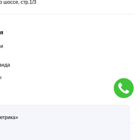
 шоссе, стр.1/3
я
ии
ы
анда
ы
Метрика»
ти
Согласие на обработку персональных данных