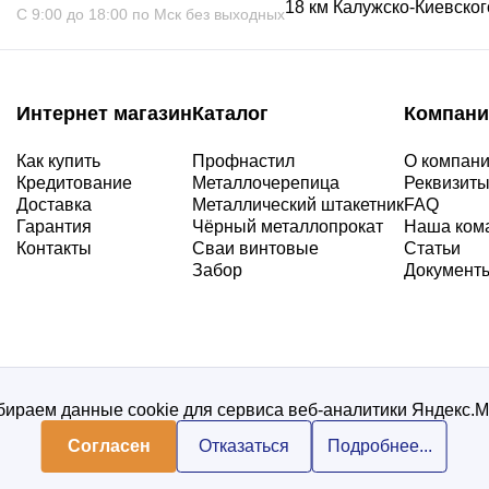
18 км Калужско-Киевского
С 9:00 до 18:00 по Мск без выходных
Интернет магазин
Каталог
Компани
Как купить
Профнастил
О компан
Кредитование
Металлочерепица
Реквизит
Доставка
Металлический штакетник
FAQ
Гарантия
Чёрный металлопрокат
Наша ком
Контакты
Сваи винтовые
Статьи
Забор
Документ
ираем данные cookie для сервиса веб-аналитики Яндекс.
Согласен
Отказаться
Подробнее...
Политика конфиденциальнос