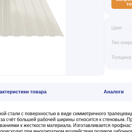
т
Цвет
Тип покр
Толщина
актеристики товара
Аналоги
ной стали с поверхностью в виде симметричного трапецеви
а счёт большей рабочей ширины относится к стеновым. Пр
ваниями к жесткости материала. Изготавливается профнас
роисходит при многократном воздействии роликов гибочног