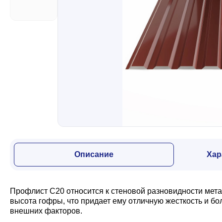
Забор
Кровля
Водосточная система
Профили для гипсокартона
Описание
Хар
Дача и сад
Профлист С20 относится к стеновой разновидности мет
Другие товары
высота гофры, что придает ему отличную жесткость и б
внешних факторов.