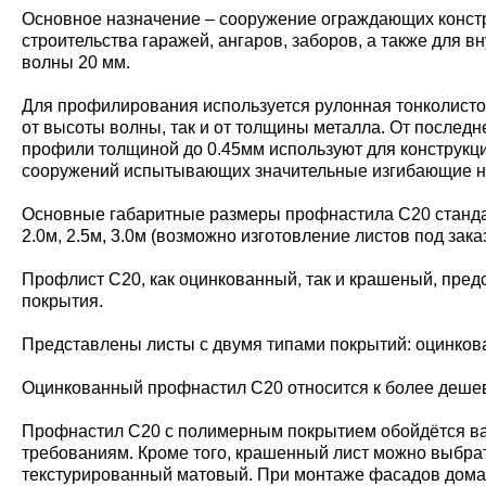
Основное назначение – сооружение ограждающих констру
строительства гаражей, ангаров, заборов, а также для 
волны 20 мм.
Для профилирования используется рулонная тонколисто
от высоты волны, так и от толщины металла. От последн
профили толщиной до 0.45мм используют для конструкций
сооружений испытывающих значительные изгибающие наг
Основные габаритные размеры профнастила С20 стандар
2.0м, 2.5м, 3.0м (возможно изготовление листов под зака
Профлист С20, как оцинкованный, так и крашеный, пред
покрытия.
Представлены листы с двумя типами покрытий: оцинко
Оцинкованный профнастил С20 относится к более дешевы
Профнастил С20 с полимерным покрытием обойдётся ва
требованиям. Кроме того, крашенный лист можно выбрать
текстурированный матовый. При монтаже фасадов дома,