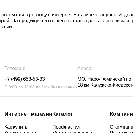
 оптом или в розницу в интернет-магазине «Таврос». Издел
урой. На продукцию из нашего каталога достаточно низкая ц
оссии.
Телефон:
Адрес:
+7 (499) 653-53-33
МО, Наро-Фоминский г.о.,
18 км Калужско-Киевского
С 9:00 до 18:00 по Мск без выходных
Интернет магазин
Каталог
Компани
Как купить
Профнастил
О компан
Кредитование
Металлочерепица
Реквизит