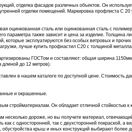
кций, отделка фасадов различных объектов. Он используе
внутренней отделки помещений. Маркировка профлиста С 20
вая оцинкованная сталь или оцинкованная сталь с полиме
его параметра также зависит и цена за изделие. Толщина ли
, которые эксплуатируются без особых ветровых и прочих н
рузки, лучше купить профнастил С20 с толщиной металла
тизированы ГОСТом и составляют: общая ширина 1150мм; 
з длиной до 12 метров).
ставлен в нашем каталоге по доступной цене. Стоимость да
ванные и окрашенные.
м стройматериалам. Он обладает отличной стойкостью к к
м несколько дороже, но вы получите материал, отвечающи
 как с односторонней, так с двухсторонней покраской, а в
 обустройства крыш и иных конструкций выбирают более 