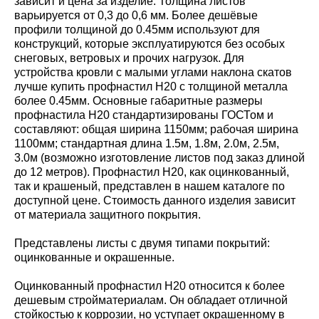
зависит и цена за изделие. Толщина листов
варьируется от 0,3 до 0,6 мм. Более дешёвые
профили толщиной до 0.45мм используют для
конструкций, которые эксплуатируются без особых
снеговых, ветровых и прочих нагрузок. Для
устройства кровли с малыми углами наклона скатов
лучше купить профнастил Н20 с толщиной металла
более 0.45мм. Основные габаритные размеры
профнастила Н20 стандартизированы ГОСТом и
составляют: общая ширина 1150мм; рабочая ширина
1100мм; стандартная длина 1.5м, 1.8м, 2.0м, 2.5м,
3.0м (возможно изготовление листов под заказ длиной
до 12 метров). Профнастил Н20, как оцинкованный,
так и крашеный, представлен в нашем каталоге по
доступной цене. Стоимость данного изделия зависит
от материала защитного покрытия.
Представлены листы с двумя типами покрытий:
оцинкованные и окрашенные.
Оцинкованный профнастил Н20 относится к более
дешевым стройматериалам. Он обладает отличной
стойкостью к коррозии, но уступает окрашенному в