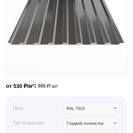
Забор
Кровля
Водосточная система
Профили для гипсокартона
от 530 ₽/м²
1 986 ₽/ шт
Дача и сад
Цвет
RAL 7024
Другие товары
Тип покрытия
Гладкий полиэстер