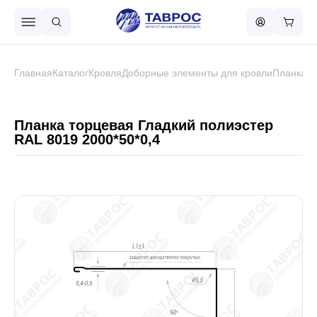
Назад в меню
Главная
Каталог
Кровля
Доборные элементы для кровли
Планка т
Профнастил
Планка торцевая Гладкий полиэстер
RAL 8019 2000*50*0,4
Металлочерепица
Металлический штакетник
Чёрный металлопрокат
Сваи винтовые