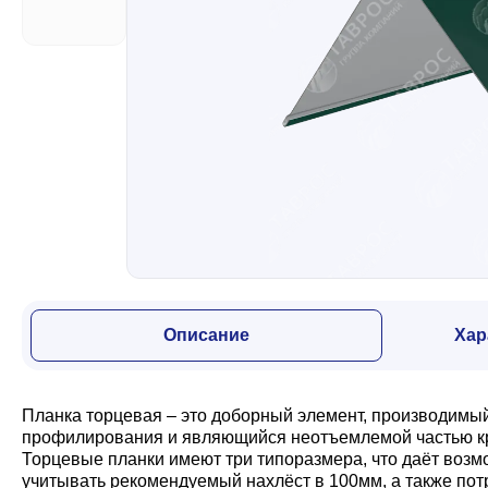
Забор
Кровля
Водосточная система
Профили для гипсокартона
Описание
Хар
Дача и сад
Планка торцевая – это доборный элемент, производимы
Другие товары
профилирования и являющийся неотъемлемой частью кров
Торцевые планки имеют три типоразмера, что даёт возм
учитывать рекомендуемый нахлёст в 100мм, а также потр