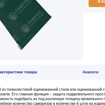
В к
актеристики товара
Аналоги
й из тонколистовой оцинкованной стали или оцинкованной
ли. Его главная функция – защита подкровельного простр
ожность подобрать их под различную толщину кровельного 
ебное количество саморезов в количестве 6 штук на издел