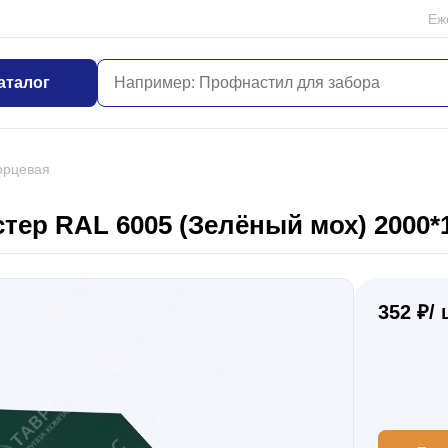
Еж
аталог
орцевая
тер RAL 6005 (Зелёный мох) 2000*1
352 ₽/