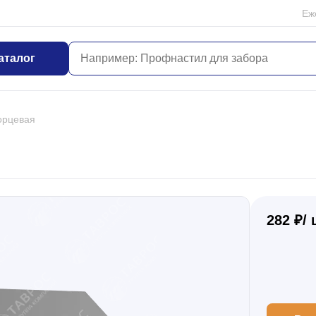
Еж
аталог
орцевая
282 ₽/