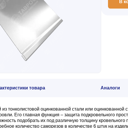
В к
актеристики товара
Аналоги
й из тонколистовой оцинкованной стали или оцинкованной
ли. Его главная функция – защита подкровельного простр
ожность подобрать их под различную толщину кровельного 
ебное количество саморезов в количестве 6 штук на издел