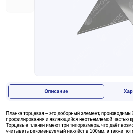
Забор
Кровля
Водосточная система
Профили для гипсокартона
Описание
Хар
Дача и сад
Планка торцевая – это доборный элемент, производимы
Другие товары
профилирования и являющийся неотъемлемой частью кров
Торцевые планки имеют три типоразмера, что даёт возм
учитывать рекомендуемый нахлёст в 100мм, а также потр