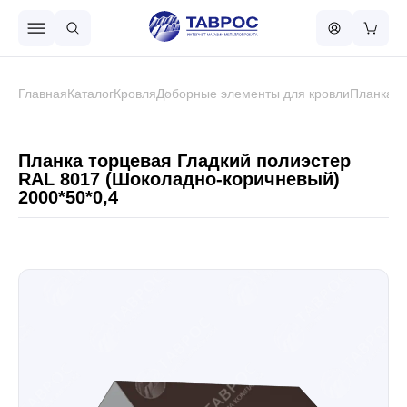
Назад в меню
Главная
Каталог
Кровля
Доборные элементы для кровли
Планка т
Профнастил
Планка торцевая Гладкий полиэстер
RAL 8017 (Шоколадно-коричневый)
2000*50*0,4
Металлочерепица
Металлический штакетник
Чёрный металлопрокат
Сваи винтовые