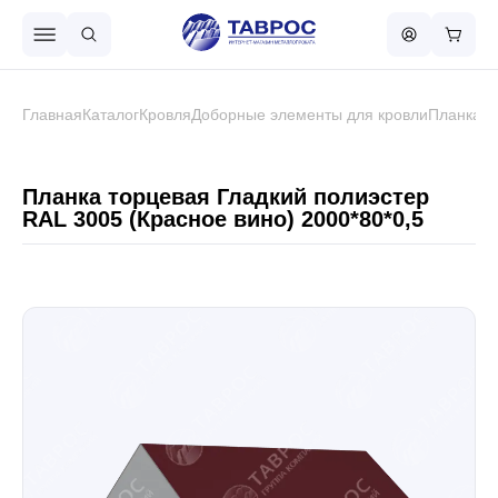
Назад в меню
Главная
Каталог
Кровля
Доборные элементы для кровли
Планка т
Профнастил
Планка торцевая Гладкий полиэстер
RAL 3005 (Красное вино) 2000*80*0,5
Металлочерепица
Металлический штакетник
Чёрный металлопрокат
Сваи винтовые