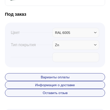
Забор
Под заказ
Кровля
Цвет
RAL 6005
Тип покрытия
Zn
Водосточная система
Профили для гипсокартона
Варианты оплаты
Дача и сад
Информация о доставке
Оставить отзыв
Другие товары