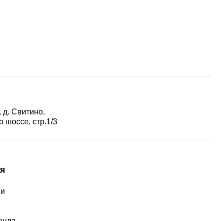
 д. Свитино,
 шоссе, стр.1/3
я
ии
ы
анда