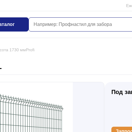
Еж
аталог
сота 1730 мм
Profi
L
Под за
Запро