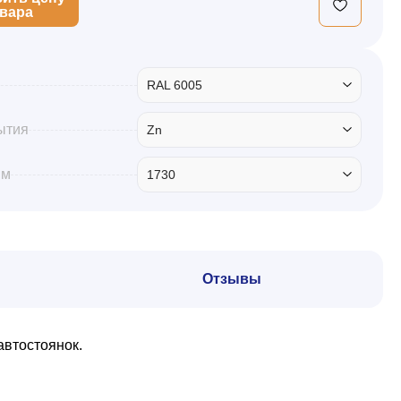
овара
RAL 6005
ытия
Zn
мм
1730
Отзывы
автостоянок.