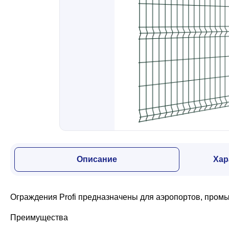
Забор
Кровля
Водосточная система
Профили для гипсокартона
Описание
Хар
Дача и сад
Ограждения Profi предназначены для аэропортов, промы
Другие товары
Преимущества