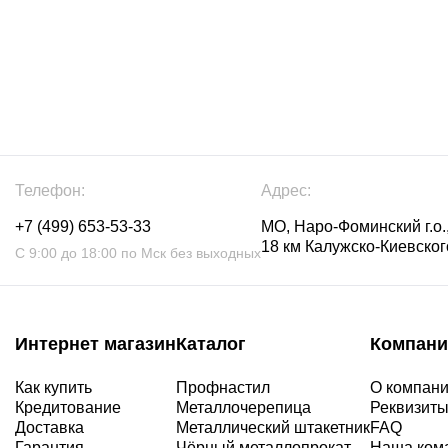
Телефон:
Адрес:
+7 (499) 653-53-33
МО, Наро-Фоминский г.о.,
18 км Калужско-Киевского
С 9:00 до 18:00 по Мск без выходных
Интернет магазин
Каталог
Компани
Как купить
Профнастил
О компан
Кредитование
Металлочерепица
Реквизит
Доставка
Металлический штакетник
FAQ
Гарантия
Чёрный металлопрокат
Наша ком