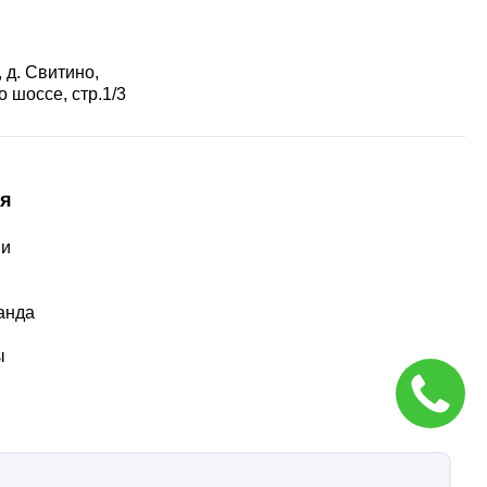
 д. Свитино,
 шоссе, стр.1/3
я
ии
ы
анда
ы