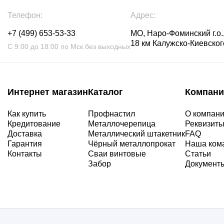
Телефон:
Адрес:
+7 (499) 653-53-33
МО, Наро-Фоминский г.о.,
18 км Калужско-Киевского
С 9:00 до 18:00 по Мск без выходных
Интернет магазин
Каталог
Компани
Как купить
Профнастил
О компан
Кредитование
Металлочерепица
Реквизит
Доставка
Металлический штакетник
FAQ
Гарантия
Чёрный металлопрокат
Наша ком
Контакты
Сваи винтовые
Статьи
Забор
Документ