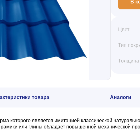
В к
Цвет
Тип покр
Толщина
актеристики товара
Аналоги
рма которого является имитацией классической натурально
керамики или глины обладает повышенной механической пр