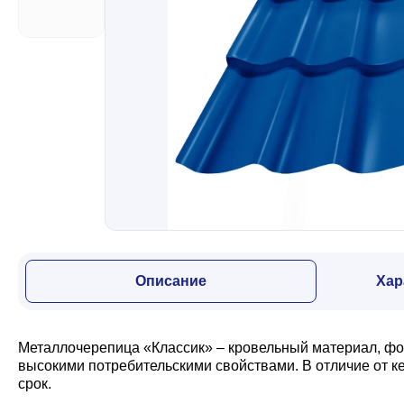
Забор
Кровля
Водосточная система
Профили для гипсокартона
Описание
Хар
Дача и сад
Металлочерепица «Классик» – кровельный материал, фо
Другие товары
высокими потребительскими свойствами. В отличие от 
срок.