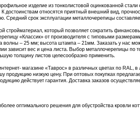
рофильное изделие из тонколистовой оцинкованной стали 
 К достоинствам относятся приятный внешний вид, прочност
. Средний срок эксплуатации металлочерепицы составляет н
ой стройматериал, который позволяет сократить финансовы
ерепицу «Классик» от производителя с типовыми размерами
та волны – 25 мм; высота штампа – 21мм. Заказать у нас 
елии зависит вес и цена листа. Выбор металлочерепицы по 
ольшую толщину листов целесообразно применить.
тернет- магазине «Таврос» в различных цветах по RAL, в л
у продукцию низкую цену. При оптовых покупках предлага
дукцию действует гарантия. Доставка заказов осуществляе
более оптимального решения для обустройства кровли кот