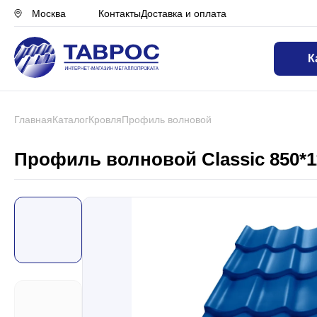
Контакты
Доставка и оплата
Москва
К
Назад в меню
Профнастил
Главная
Каталог
Кровля
Профиль волновой
Металлочерепица
Профиль волновой Classic 850*1
Металлический штакетник
Чёрный металлопрокат
Сваи винтовые