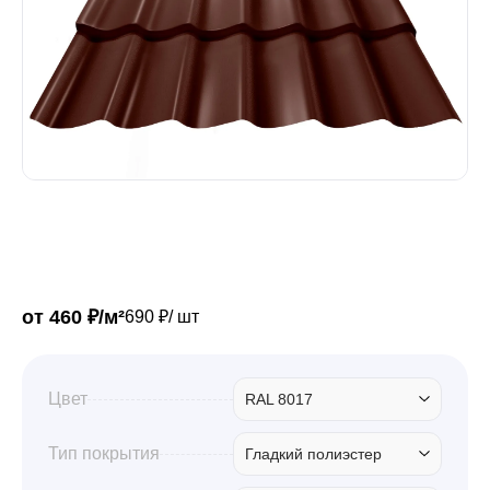
Забор
Кровля
Водосточная система
Профили для гипсокартона
от 460 ₽/м²
690 ₽/ шт
Дача и сад
Цвет
RAL 8017
Другие товары
Тип покрытия
Гладкий полиэстер