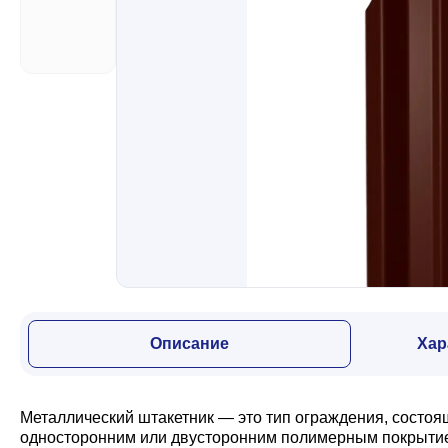
Забор
Кровля
Водосточная система
Профили для гипсокартона
Дача и сад
Описание
Хар
Другие товары
Металлический штакетник — это тип ограждения, состоя
односторонним или двусторонним полимерным покрытием