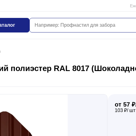
Еж
аталог
м
й полиэстер RAL 8017 (Шоколадно
от 57 ₽
103 ₽/ шт