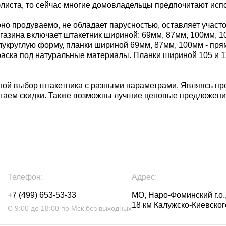
листа, то сейчас многие домовладельцы предпочитают испо
оно продуваемо, не обладает парусностью, оставляет участо
зина включает штакетник шириной: 69мм, 87мм, 100мм, 105
лукруглую форму, планки шириной 69мм, 87мм, 100мм - пря
окраска под натуральные материалы. Планки шириной 105 и 
шой выбор штакетника с разными параметрами. Являясь п
агаем скидки. Также возможны лучшие ценовые предложени
Телефон:
Адрес:
+7 (499) 653-53-33
МО, Наро-Фоминский г.о.,
18 км Калужско-Киевского
С 9:00 до 18:00 по Мск без выходных