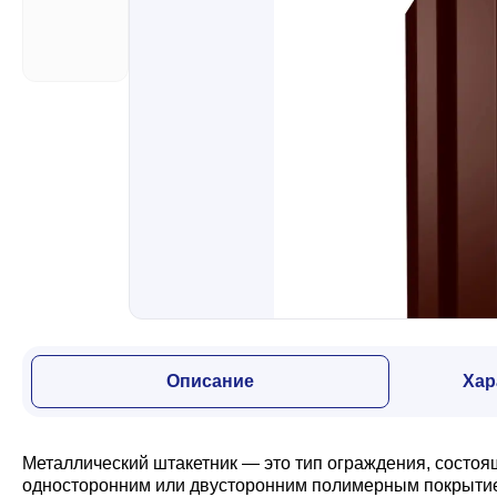
Забор
Кровля
Водосточная система
Профили для гипсокартона
Дача и сад
Описание
Хар
Другие товары
Металлический штакетник — это тип ограждения, состоя
односторонним или двусторонним полимерным покрытием