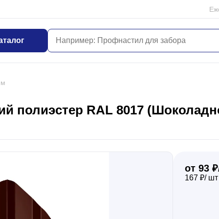
Еж
аталог
мм
й полиэстер RAL 8017 (Шоколадно
от 93 ₽
167 ₽/ шт