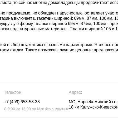
листа, то сейчас многие домовладельцы предпочитают испо
оно продуваемо, не обладает парусностью, оставляет участо
зина включает штакетник шириной: 69мм, 87мм, 100мм, 105
лукруглую форму, планки шириной 69мм, 87мм, 100мм - пря
окраска под натуральные материалы. Планки шириной 105 и 
шой выбор штакетника с разными параметрами. Являясь п
агаем скидки. Также возможны лучшие ценовые предложени
Телефон:
Адрес:
+7 (499) 653-53-33
МО, Наро-Фоминский г.о.,
18 км Калужско-Киевского
С 9:00 до 18:00 по Мск без выходных