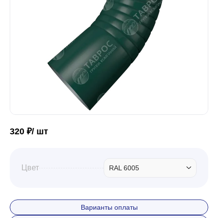
Забор
Кровля
Водосточная система
Профили для гипсокартона
320 ₽/ шт
Дача и сад
Цвет
RAL 6005
Другие товары
Варианты оплаты