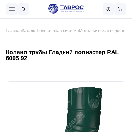
Назад в меню
Главная
Каталог
Водосточная система
Металлическая водосточна
Профнастил
Колено трубы Гладкий полиэстер RAL
6005 92
Металлочерепица
Металлический штакетник
Чёрный металлопрокат
Сваи винтовые