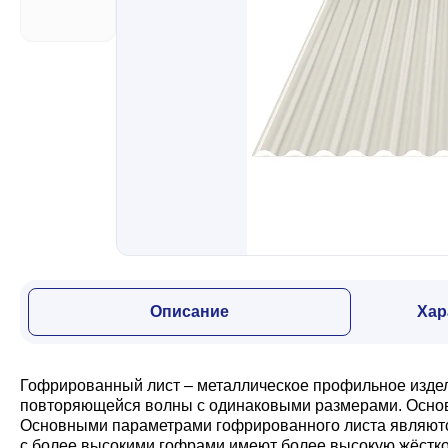
Забор
Кровля
Водосточная система
Профили для гипсокартона
Описание
Хар
Дача и сад
Гофрированный лист – металлическое профильное издели
Другие товары
повторяющейся волны с одинаковыми размерами. Основн
Основными параметрами гофрированного листа являются:
с более высокими гофрами имеют более высокую жёсткос