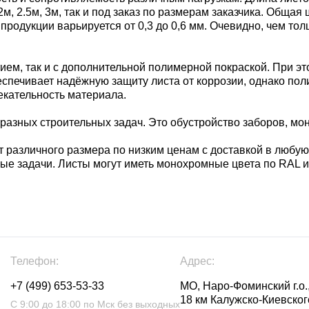
 2м, 2.5м, 3м, так и под заказ по размерам заказчика. Обща
продукции варьируется от 0,3 до 0,6 мм. Очевидно, чем то
ем, так и с дополнительной полимерной покраской. При э
беспечивает надёжную защиту листа от коррозии, однако по
екательность материала.
азных строительных задач. Это обустройство заборов, монт
 различного размера по низким ценам с доставкой в любую
ые задачи. Листы могут иметь монохромные цвета по RAL 
Телефон:
Адрес:
+7 (499) 653-53-33
МО, Наро-Фоминский г.о.,
18 км Калужско-Киевского
С 9:00 до 18:00 по Мск без выходных