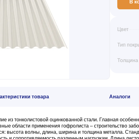
В к
Цвет
Тип покр
Толщина
актеристики товара
Аналоги
е из тонколистовой оцинкованной стали. Главная особенн
ые области применения гофролиста – строительство забор
 высота волны, длина, ширина и толщина металла. Стандар
ть и сопротивляемость различным нагрузкам. Длина листов 