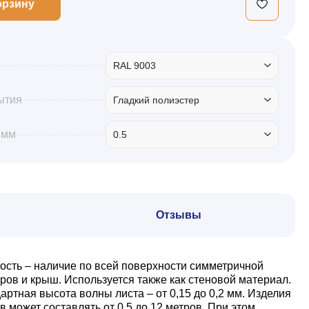
орзину
RAL 9003
ытия
Гладкий полиэстер
 мм
0.5
Отзывы
ость – наличие по всей поверхности симметричной
ов и крыш. Используется также как стеновой материал.
тная высота волны листа – от 0,15 до 0,2 мм. Изделия
может составлять от 0,5 до 12 метров. При этом