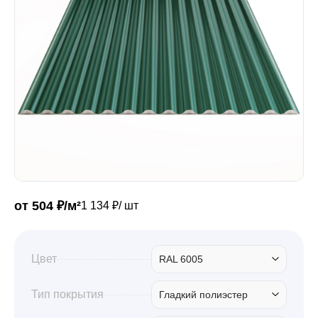
Забор
Кровля
Водосточная система
Профили для гипсокартона
от 504 ₽/м²
1 134 ₽/ шт
Дача и сад
Цвет
RAL 6005
Другие товары
Тип покрытия
Гладкий полиэстер