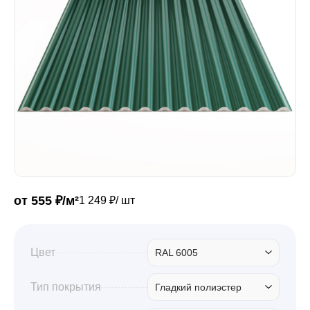
Забор
Кровля
Водосточная система
Профили для гипсокартона
от 555 ₽/м²
1 249 ₽/ шт
Дача и сад
Цвет
RAL 6005
Другие товары
Тип покрытия
Гладкий полиэстер