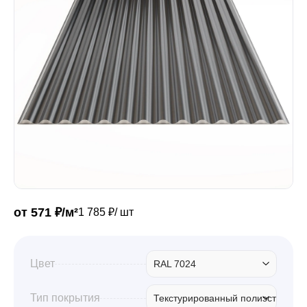
Забор
Кровля
Водосточная система
Профили для гипсокартона
от 571 ₽/м²
1 785 ₽/ шт
Дача и сад
Цвет
RAL 7024
Другие товары
Тип покрытия
Текстурированный полиэстер