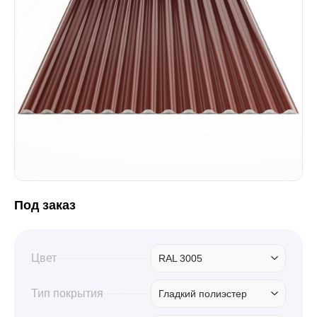
Забор
Кровля
Водосточная система
Профили для гипсокартона
Под заказ
Дача и сад
Цвет
RAL 3005
Другие товары
Тип покрытия
Гладкий полиэстер