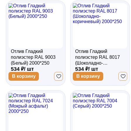
Забор
Кровля
Отлив Гладкий
Отлив Гладкий
Водосточная система
полиэстер RAL 9003
полиэстер RAL 8017
(Белый) 2000*250
(Шоколадно-
534 ₽/ шт
534 ₽/ шт
коричневый) 2000*250
Профили для гипсокартона
В корзину
В корзину
Дача и сад
Другие товары