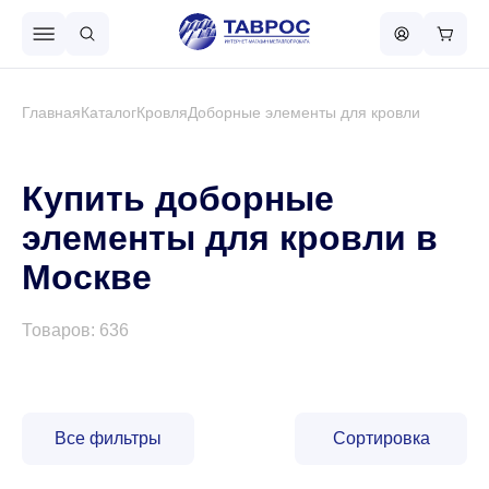
Назад в меню
Главная
Каталог
Кровля
Доборные элементы для кровли
Профнастил
Купить доборные
элементы для кровли в
Металлочерепица
Москве
Металлический штакетник
Товаров: 636
Чёрный металлопрокат
Все фильтры
Сортировка
Сваи винтовые