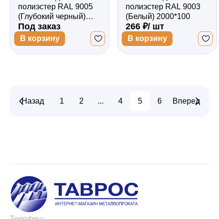
полиэстер RAL 9005
полиэстер RAL 9003
(Глубокий черный)
(Белый) 2000*100
Под заказ
266 ₽/ шт
2000*100
В корзину
В корзину
Назад
1
2
...
4
5
6
Вперед
...
21
2
Телефон: