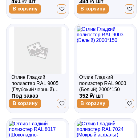
491 ₽/ шт
384 ₽/ шт
кость) 2000*200
В корзину
В корзину
Отлив Гладкий
Отлив Гладкий
полиэстер RAL 9005
полиэстер RAL 9003
(Глубокий черный)
(Белый) 2000*150
Под заказ
352 ₽/ шт
2000*150
В корзину
В корзину