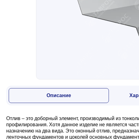
Забор
Кровля
Водосточная система
Профили для гипсокартона
Описание
Хар
Дача и сад
Отлив – это доборный элемент, производимый из тонко
Другие товары
профилирования. Хотя данное изделие не является част
назначению на два вида. Это оконный отлив, предназн
ленточных фундаментов и цоколей основных фундаменто