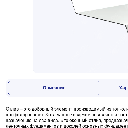
Забор
Кровля
Водосточная система
Профили для гипсокартона
Описание
Хар
Дача и сад
Отлив – это доборный элемент, производимый из тонко
Другие товары
профилирования. Хотя данное изделие не является част
назначению на два вида. Это оконный отлив, предназн
ленточных фундаментов и цоколей основных фундаменто