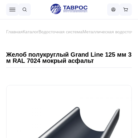
Назад в меню
Главная
Каталог
Водосточная система
Металлическая водосточна
Профнастил
Желоб полукруглый Grand Line 125 мм 3
м RAL 7024 мокрый асфальт
Металлочерепица
Металлический штакетник
Чёрный металлопрокат
Сваи винтовые