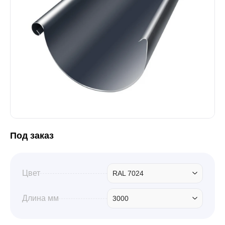
Забор
Кровля
Водосточная система
Профили для гипсокартона
Под заказ
Дача и сад
Цвет
RAL 7024
Длина мм
3000
Другие товары