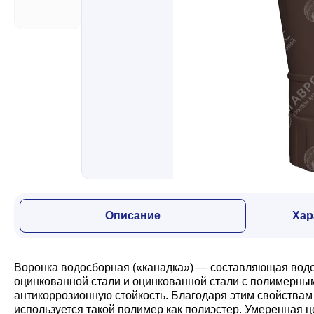
Забор
Кровля
Водосточная система
Профили для гипсокартона
Описание
Хар
Дача и сад
Воронка водосборная («канадка») — составляющая водо
Другие товары
оцинкованной стали и оцинкованной стали с полимерны
антикоррозионную стойкость. Благодаря этим свойствам 
используется такой полимер как полиэстер. Умеренная 