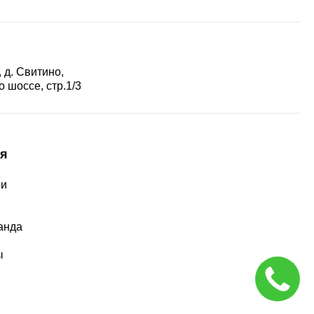
 д. Свитино,
 шоссе, стр.1/3
я
ии
ы
анда
ы