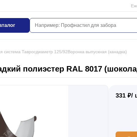
Еж
аталог
я система Таврос
диаметр 125/92
Воронка выпускная (канадка)
адкий полиэстер RAL 8017 (шокола
331 ₽/