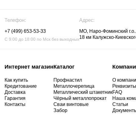
Телефон:
Адрес:
+7 (499) 653-53-33
МО, Наро-Фоминский г.о.,
18 км Калужско-Киевского
С 9:00 до 18:00 по Мск без выходных
Интернет магазин
Каталог
Компани
Как купить
Профнастил
О компан
Кредитование
Металлочерепица
Реквизит
Доставка
Металлический штакетник
FAQ
Гарантия
Чёрный металлопрокат
Наша ком
Контакты
Сваи винтовые
Статьи
Забор
Документ