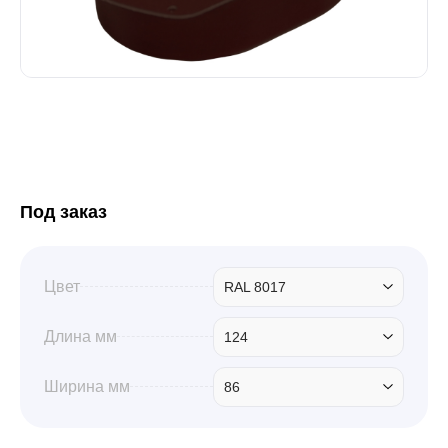
Забор
Кровля
Водосточная система
Под заказ
Профили для гипсокартона
Цвет
RAL 8017
Дача и сад
Длина мм
124
Ширина мм
86
Другие товары