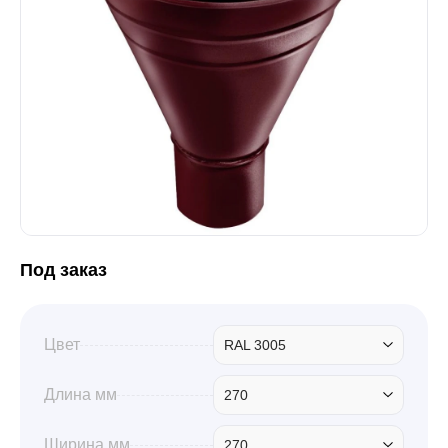
Забор
Кровля
Водосточная система
Профили для гипсокартона
Под заказ
Дача и сад
Цвет
RAL 3005
Длина мм
270
Другие товары
Ширина мм
270