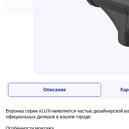
Забор
Кровля
Водосточная система
Профили для гипсокартона
Описание
Хар
Дача и сад
Воронка серии «LUX»мявляется частью дизайнерской вод
Другие товары
официальных дилеров в вашем городе.
Особенности монтажа