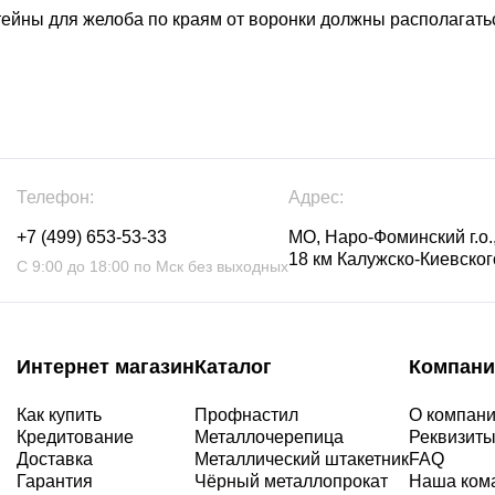
тейны для желоба по краям от воронки должны располагать
Телефон:
Адрес:
+7 (499) 653-53-33
МО, Наро-Фоминский г.о.,
18 км Калужско-Киевского
С 9:00 до 18:00 по Мск без выходных
Интернет магазин
Каталог
Компани
Как купить
Профнастил
О компан
Кредитование
Металлочерепица
Реквизит
Доставка
Металлический штакетник
FAQ
Гарантия
Чёрный металлопрокат
Наша ком