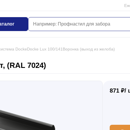
Еж
аталог
система Docke
Docke Lux 100/141
Воронка (выход из желоба)
, (RAL 7024)
871 ₽/