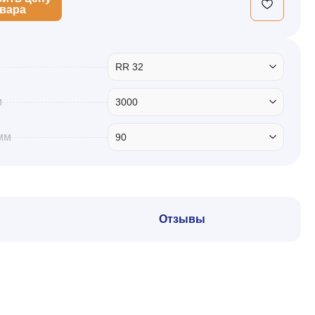
овара
RR 32
м
3000
мм
90
Отзывы