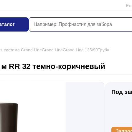
Еж
аталог
я система Grand Line
Grand Line
Grand Line 125/90
Труба
3 м RR 32 темно-коричневый
Под за
Запро