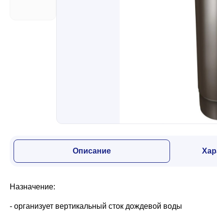
Забор
Кровля
Водосточная система
Профили для гипсокартона
Описание
Хар
Дача и сад
Назначение:
Другие товары
- организует вертикальный сток дождевой воды