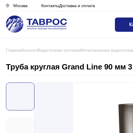
Контакты
Доставка и оплата
Москва
К
Назад в меню
Профнастил
Главная
Каталог
Водосточная система
Металлическая водосточна
Металлочерепица
Труба круглая Grand Line 90 мм 
Металлический штакетник
Чёрный металлопрокат
Сваи винтовые