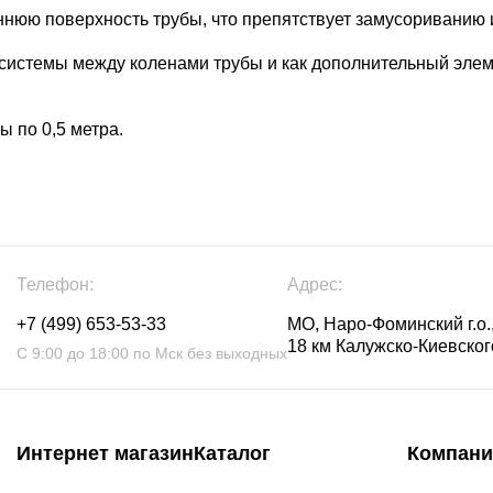
нюю поверхность трубы, что препятствует замусориванию 
системы между коленами трубы и как дополнительный элеме
ы по 0,5 метра.
Телефон:
Адрес:
+7 (499) 653-53-33
МО, Наро-Фоминский г.о.,
18 км Калужско-Киевского
С 9:00 до 18:00 по Мск без выходных
Интернет магазин
Каталог
Компани